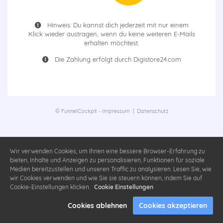
Hinweis: Du kannst dich jederzeit mit nur einem
Klick wieder austragen, wenn du keine weiteren E-Mails
erhalten möchtest.
Die Zahlung erfolgt durch Digistore24.com
© FunnelCockpit -
Impressum
|
Datenschutz
Wir verwenden Cookies, um Ihnen eine bessere Browser-Erfahrung zu
bieten, Inhalte und Anzeigen zu personalisieren, Funktionen für soziale
Medien bereitzustellen und unseren Traffic zu analysieren. Lesen Sie, wie
wir Cookies verwenden und wie Sie sie steuern können, indem Sie auf
Cookie-Einstellungen klicken.
Cookie Einstellungen
Cookies ablehnen
Cookies akzeptieren