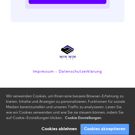
Impressum
-
Datenschutzerklärung
Wir verwenden Cookies, um Ihnen eine bessere Browser-Erfahrung zu
bieten, Inhalte und Anzeigen zu personalisieren, Funktionen für soziale
Medien bereitzustellen und unseren Traffic zu analysieren. Lesen Sie,
wie wir Cookies verwenden und wie Sie sie steuern können, indem Sie
auf Cookie-Einstellungen klicken.
Cookie Einstellungen
Cookies ablehnen
Cookies akzeptieren